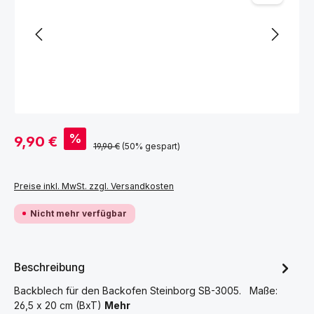
Verkaufspreis:
%
9,90 €
Regulärer Preis:
19,90 €
(50% gespart)
Preise inkl. MwSt. zzgl. Versandkosten
Nicht mehr verfügbar
Beschreibung
Backblech für den Backofen Steinborg SB-3005. Maße:
26,5 x 20 cm (BxT)
Mehr