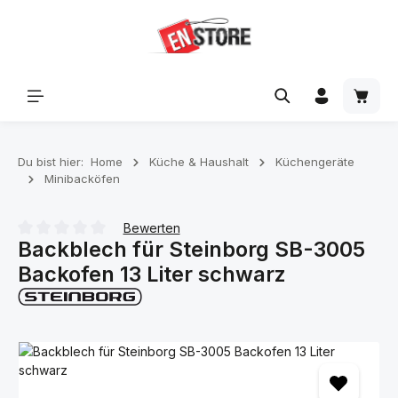
Zum Hauptinhalt springen
Waren
Du bist hier:
Home
Küche & Haushalt
Küchengeräte
Minibacköfen
Bewerten
Backblech für Steinborg SB-3005
Durchschnittliche Bewertung von 0 von 5 Sternen
Backofen 13 Liter schwarz
Bildergalerie überspringen