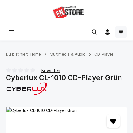
Zum Hauptinhalt springen
Waren
Du bist hier:
Home
Multimedia & Audio
CD-Player
Bewerten
Cyberlux CL-1010 CD-Player Grün
Durchschnittliche Bewertung von 0 von 5 Sternen
Bildergalerie überspringen