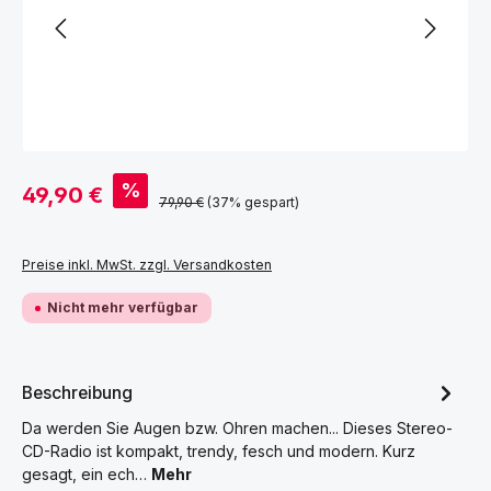
Verkaufspreis:
%
49,90 €
Regulärer Preis:
79,90 €
(37% gespart)
Preise inkl. MwSt. zzgl. Versandkosten
Nicht mehr verfügbar
Beschreibung
Da werden Sie Augen bzw. Ohren machen... Dieses Stereo-
CD-Radio ist kompakt, trendy, fesch und modern. Kurz
gesagt, ein ech…
Mehr