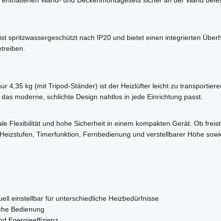
er ist spritzwassergeschützt nach IP20 und bietet einen integrierten Üb
etreiben.
4,35 kg (mit Tripod-Ständer) ist der Heizlüfter leicht zu transportie
d das moderne, schlichte Design nahtlos in jede Einrichtung passt.
le Flexibilität und hohe Sicherheit in einem kompakten Gerät. Ob freist
zstufen, Timerfunktion, Fernbedienung und verstellbarer Höhe sowie Ne
ll einstellbar für unterschiedliche Heizbedürfnisse
fache Bedienung
d Energieeffizienz