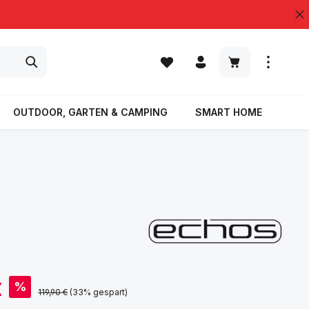
Warenkorb enth
OUTDOOR, GARTEN & CAMPING
SMART HOME
% S
€
%
Regulärer Preis:
119,90 €
(33% gespart)