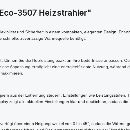
Eco-3507 Heizstrahler"
xibilität und Sicherheit in einem kompakten, eleganten Design. Entwick
 schnelle, zuverlässige Wärmequelle benötigt.
Watt können Sie die Heizleistung exakt an Ihre Bedürfnisse anpassen. 
tufenlose Anpassung ermöglicht eine energieeffiziente Nutzung, während
u maximieren.
equem aus der Entfernung steuern. Einstellungen wie Leistungsstufen,
ay zeigt alle aktuellen Einstellungen klar und deutlich an, sodass die 
d verfügt über einen Neigungswinkel von 0 bis 45°, sodass die Wärme g
g enthaltenen Wand- und Deckenmontagesets sicher an der Wand befesti