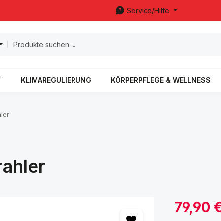
Service/Hilfe
T
KLIMAREGULIERUNG
KÖRPERPFLEGE & WELLNESS
hler
ahler
Verkaufspreis:
79,90 