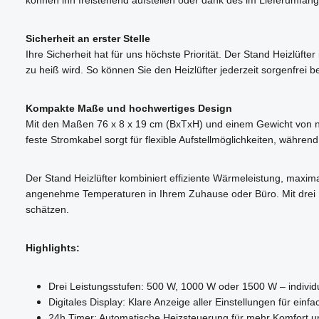
Sicherheit an erster Stelle
Ihre Sicherheit hat für uns höchste Priorität. Der Stand Heizlüft
zu heiß wird. So können Sie den Heizlüfter jederzeit sorgenfrei b
Kompakte Maße und hochwertiges Design
Mit den Maßen 76 x 8 x 19 cm (BxTxH) und einem Gewicht von nur 
feste Stromkabel sorgt für flexible Aufstellmöglichkeiten, währen
Der Stand Heizlüfter kombiniert effiziente Wärmeleistung, maxima
angenehme Temperaturen in Ihrem Zuhause oder Büro. Mit drei Hei
schätzen.
Highlights:
Drei Leistungsstufen: 500 W, 1000 W oder 1500 W – individue
Digitales Display: Klare Anzeige aller Einstellungen für ein
24h Timer: Automatische Heizsteuerung für mehr Komfort un