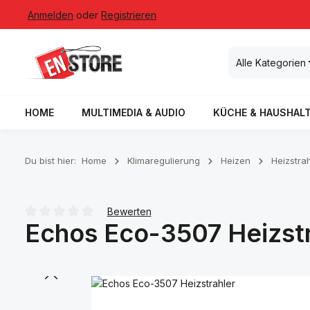
Anmelden
oder
Registrieren
 Hauptinhalt springen
Zur Suche springen
Zur Hauptnavigation springen
Alle Kategorien
HOME
MULTIMEDIA & AUDIO
KÜCHE & HAUSHAL
Du bist hier:
Home
Klimaregulierung
Heizen
Heizstra
Bewerten
Echos Eco-3507 Heizstr
Durchschnittliche Bewertung von 0 von 5 Sternen
Bildergalerie überspringen