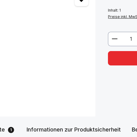
Inhalt:
1
Preise inkl. Mw
Produkt 
te
Informationen zur Produktsicherheit
B
1