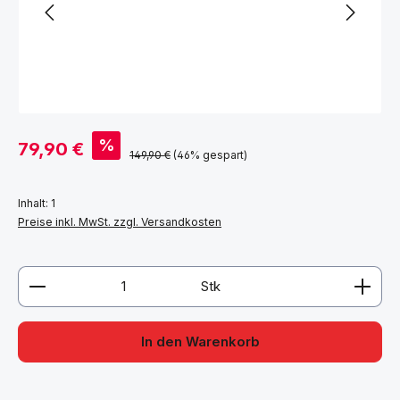
Verkaufspreis:
%
79,90 €
Regulärer Preis:
149,90 €
(46% gespart)
Inhalt:
1
Preise inkl. MwSt. zzgl. Versandkosten
Produkt Anzahl: Gib den gewünschten Wert ein ode
Stk
In den Warenkorb