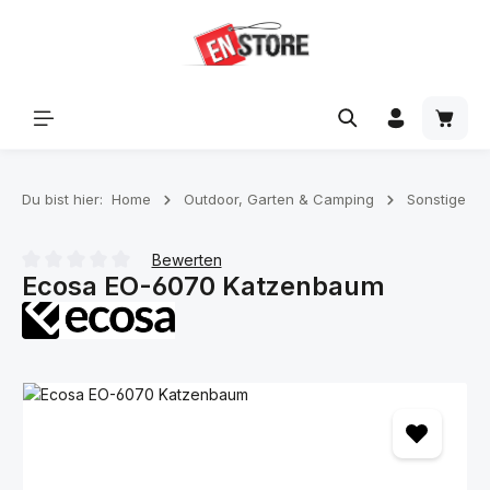
Zum Hauptinhalt springen
Waren
Du bist hier:
Home
Outdoor, Garten & Camping
Sonstige
Bewerten
Ecosa EO-6070 Katzenbaum
Durchschnittliche Bewertung von 0 von 5 Sternen
Bildergalerie überspringen