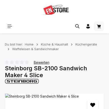
Zum Hauptinhalt springen
Waren
Du bist hier:
Home
Küche & Haushalt
Küchengeräte
Waffeleisen & Sandwichmaker
Bewerten
Steinborg SB-2100 Sandwich
Durchschnittliche Bewertung von 0 von 5 Sternen
Maker 4 Slice
Bildergalerie überspringen