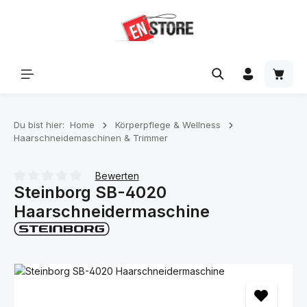
Zum Hauptinhalt springen
Waren
Du bist hier:
Home
Körperpflege & Wellness
Haarschneidemaschinen & Trimmer
Bewerten
Steinborg SB-4020
Durchschnittliche Bewertung von 0 von 5 Sternen
Haarschneidermaschine
Bildergalerie überspringen