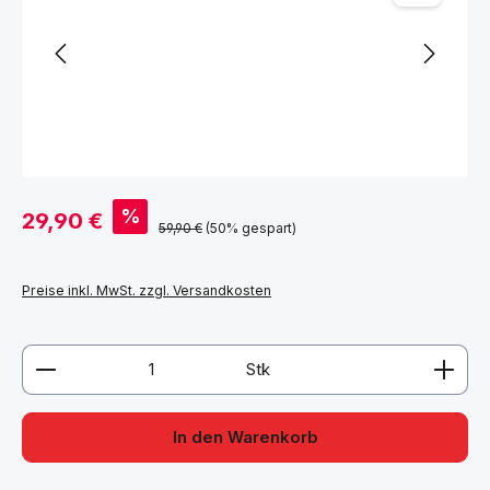
Verkaufspreis:
%
29,90 €
Regulärer Preis:
59,90 €
(50% gespart)
Preise inkl. MwSt. zzgl. Versandkosten
Produkt Anzahl: Gib den gewünschten Wert ein ode
Stk
In den Warenkorb