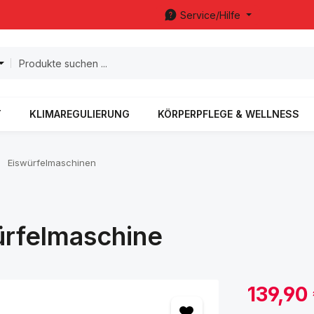
Service/Hilfe
T
KLIMAREGULIERUNG
KÖRPERPFLEGE & WELLNESS
Eiswürfelmaschinen
ürfelmaschine
Verkaufspreis:
139,90