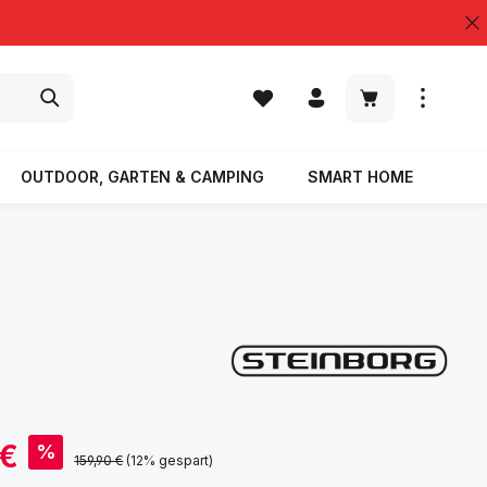
Warenkorb enth
OUTDOOR, GARTEN & CAMPING
SMART HOME
% S
 €
%
Regulärer Preis:
159,90 €
(12% gespart)