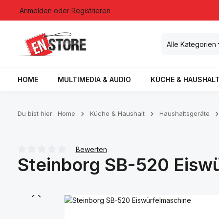
Anmelden
oder
Registrieren
 Hauptinhalt springen
Zur Suche springen
Zur Hauptnavigation springen
Alle Kategorien
HOME
MULTIMEDIA & AUDIO
KÜCHE & HAUSHAL
Du bist hier:
Home
Küche & Haushalt
Haushaltsgeräte
Bewerten
Steinborg SB-520 Eisw
Durchschnittliche Bewertung von 0 von 5 Sternen
Bildergalerie überspringen