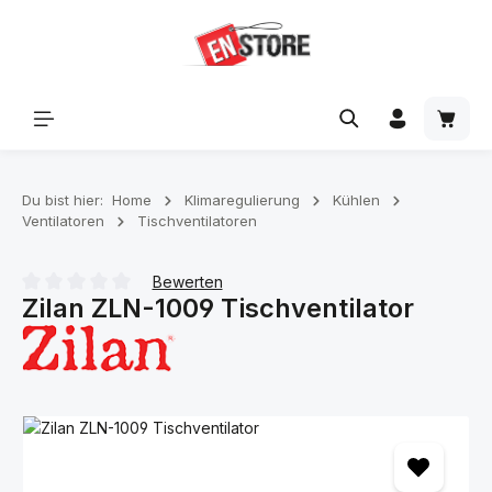
Zum Hauptinhalt springen
Waren
Du bist hier:
Home
Klimaregulierung
Kühlen
Ventilatoren
Tischventilatoren
Bewerten
Zilan ZLN-1009 Tischventilator
Durchschnittliche Bewertung von 0 von 5 Sternen
Bildergalerie überspringen