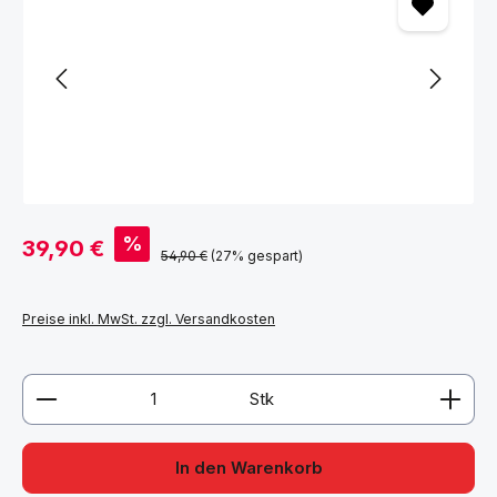
Verkaufspreis:
%
39,90 €
Regulärer Preis:
54,90 €
(27% gespart)
Preise inkl. MwSt. zzgl. Versandkosten
Produkt Anzahl: Gib den gewünschten Wert ein ode
Stk
In den Warenkorb