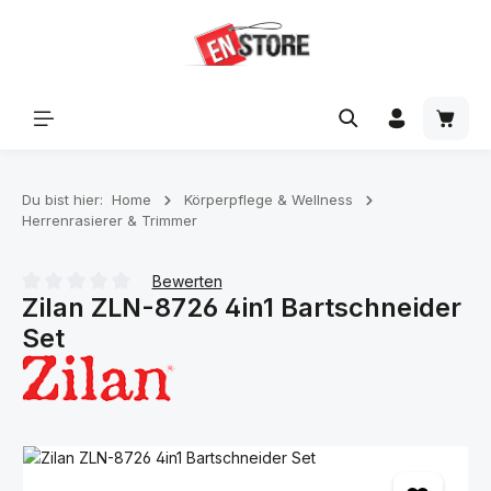
Zum Hauptinhalt springen
Waren
Du bist hier:
Home
Körperpflege & Wellness
Herrenrasierer & Trimmer
Bewerten
Zilan ZLN-8726 4in1 Bartschneider
Durchschnittliche Bewertung von 0 von 5 Sternen
Set
Bildergalerie überspringen