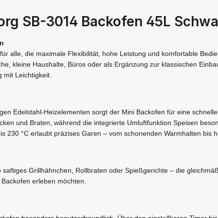
borg SB-3014 Backofen 45L Schwa
en
 für alle, die maximale Flexibilität, hohe Leistung und komfortable B
che, kleine Haushalte, Büros oder als Ergänzung zur klassischen Einba
mit Leichtigkeit.
gen Edelstahl-Heizelementen sorgt der Mini Backofen für eine schnelle 
ken und Braten, während die integrierte Umluftfunktion Speisen beson
bis 230 °C erlaubt präzises Garen – vom schonenden Warmhalten bis h
Ob saftiges Grillhähnchen, Rollbraten oder Spießgerichte – die gleichm
dem Backofen erleben möchten.
ofen besonders benutzerfreundlich. Über den einstellbaren Timer bis 60