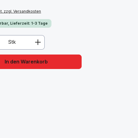
St. zzgl. Versandkosten
erbar, Lieferzeit: 1-3 Tage
Anzahl: Gib den gewünschten Wert ein 
Stk
In den Warenkorb