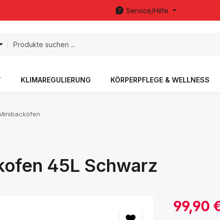
Service/Hilfe
T
KLIMAREGULIERUNG
KÖRPERPFLEGE & WELLNESS
Minibacköfen
kofen 45L Schwarz
Verkaufspreis:
99,90 