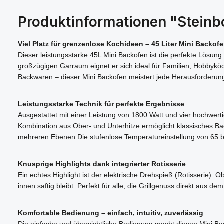
Produktinformationen "Stein
Viel Platz für grenzenlose Kochideen – 45 Liter Mini Backof
Dieser leistungsstarke 45L Mini Backofen ist die perfekte Lösung
großzügigen Garraum eignet er sich ideal für Familien, Hobbykö
Backwaren – dieser Mini Backofen meistert jede Herausforderung 
Leistungsstarke Technik für perfekte Ergebnisse
Ausgestattet mit einer Leistung von 1800 Watt und vier hochwerti
Kombination aus Ober- und Unterhitze ermöglicht klassisches Bac
mehreren Ebenen.
Die stufenlose Temperatureinstellung von 65 
Knusprige Highlights dank integrierter Rotisserie
Ein echtes Highlight ist der elektrische Drehspieß (Rotisserie). 
innen saftig bleibt. Perfekt für alle, die Grillgenuss direkt aus 
Komfortable Bedienung – einfach, intuitiv, zuverlässig
Die einfache und übersichtliche Bedienung macht diesen Mini Back