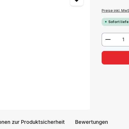
Preise inkl. Mw
Sofort lief
Produkt 
onen zur Produktsicherheit
Bewertungen