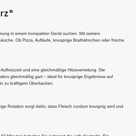
rz"
edienung in einem kompakten Gerät suchen. Mit seinem
uküche. Ob Pizza, Aufläufe, knusprige Brathähnchen oder frische
Aufheizzeit und eine gleichmäßige Hitzeverteilung. Die
ders gleichmäßig gart – ideal für knusprige Ergebnisse auf
in zu kräftigem Überbacken.
äßige Rotation sorgt dafür, dass Fleisch rundum knusprig wird und
 Minuten behalten Sie jederzeit die volle Kontrolle. Ein