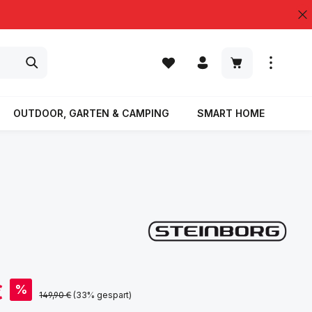
Warenkorb enth
OUTDOOR, GARTEN & CAMPING
SMART HOME
% S
€
%
Regulärer Preis:
149,90 €
(33% gespart)