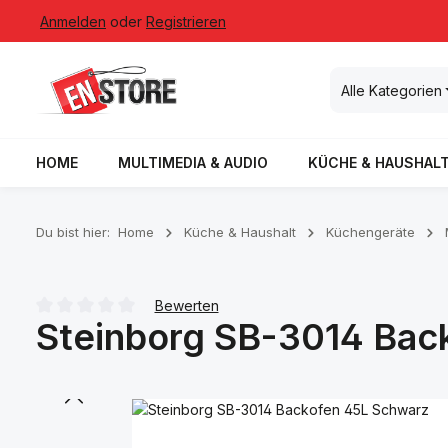
Anmelden
oder
Registrieren
 Hauptinhalt springen
Zur Suche springen
Zur Hauptnavigation springen
Alle Kategorien
HOME
MULTIMEDIA & AUDIO
KÜCHE & HAUSHAL
Du bist hier:
Home
Küche & Haushalt
Küchengeräte
Bewerten
Steinborg SB-3014 Bac
Durchschnittliche Bewertung von 0 von 5 Sternen
Bildergalerie überspringen