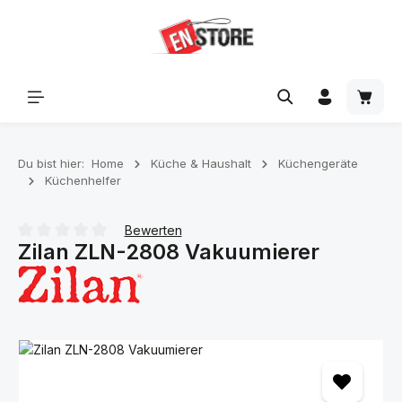
Zum Hauptinhalt springen
Waren
Du bist hier:
Home
Küche & Haushalt
Küchengeräte
Küchenhelfer
Bewerten
Zilan ZLN-2808 Vakuumierer
Durchschnittliche Bewertung von 0 von 5 Sternen
Bildergalerie überspringen