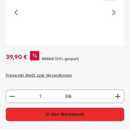
Verkaufspreis:
%
39,90 €
Regulärer Preis:
59,90 €
(33% gespart)
Preise inkl. MwSt. zzgl. Versandkosten
Produkt Anzahl: Gib den gewünschten Wert ein ode
Stk
In den Warenkorb