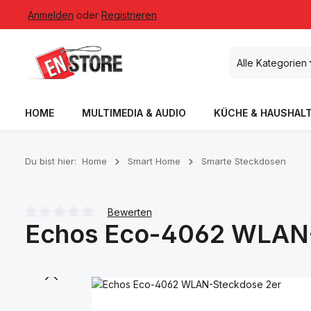
Anmelden
oder
Registrieren
 Hauptinhalt springen
Zur Suche springen
Zur Hauptnavigation springen
Alle Kategorien
HOME
MULTIMEDIA & AUDIO
KÜCHE & HAUSHAL
Du bist hier:
Home
Smart Home
Smarte Steckdosen
Bewerten
Echos Eco-4062 WLAN-
Durchschnittliche Bewertung von 0 von 5 Sternen
Bildergalerie überspringen