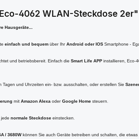
s Eco-4062 WLAN-Steckdose 2er"
e Hausgeräte...
äte
einfach und bequem
über Ihr
Android oder IOS
Smartphone - Ega
chtet und betriebsbereit. Einfach die
Smart Life
APP
installieren, Eco
 Tagen und Uhrzeiten ein- bzw. ausschalten, oder erstellen Sie
Szene
uerung
mit
Amazon Alexa
oder
Google Home
steuern.
n jede
normale Steckdose
einstecken.
6A / 3680W
können Sie auch Geräte betreiben und schalten, die etwas