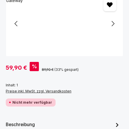
Verkaufspreis:
%
59,90 €
Regulärer Preis:
89,90 €
(33% gespart)
Inhalt:
1
Preise inkl. MwSt. zzgl. Versandkosten
Nicht mehr verfügbar
Beschreibung