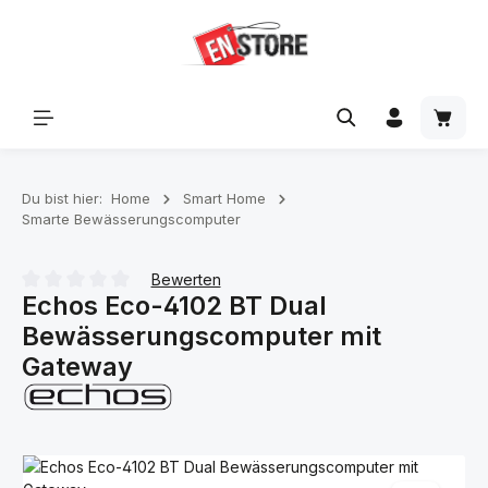
Zum Hauptinhalt springen
Waren
Du bist hier:
Home
Smart Home
Smarte Bewässerungscomputer
Bewerten
Echos Eco-4102 BT Dual
Durchschnittliche Bewertung von 0 von 5 Sternen
Bewässerungscomputer mit
Gateway
Bildergalerie überspringen