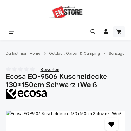
Zum Hauptinhalt springen
Waren
Du bist hier:
Home
Outdoor, Garten & Camping
Sonstige
Bewerten
Ecosa EO-9506 Kuscheldecke
Durchschnittliche Bewertung von 0 von 5 Sternen
130*150cm Schwarz+Weiß
Bildergalerie überspringen