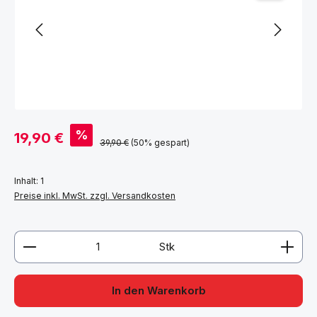
Verkaufspreis:
%
19,90 €
Regulärer Preis:
39,90 €
(50% gespart)
Inhalt:
1
Preise inkl. MwSt. zzgl. Versandkosten
Produkt Anzahl: Gib den gewünschten Wert ein ode
Stk
In den Warenkorb